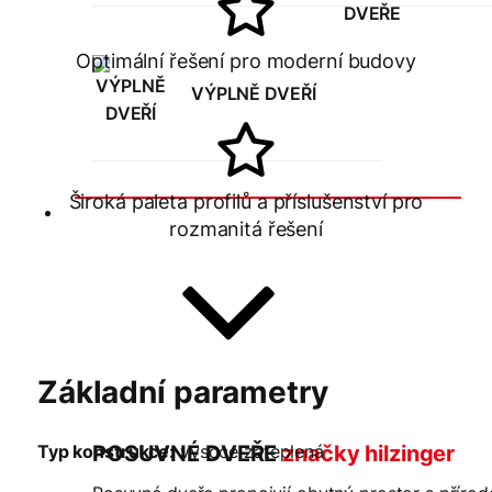
Optimální řešení pro moderní budovy
VÝPLNĚ DVEŘÍ
Široká paleta profilů a příslušenství pro
Posuvné dveře
rozmanitá řešení
Základní parametry
Typ konstrukce:
vysoce zateplená
POSUVNÉ DVEŘE
značky hilzinger