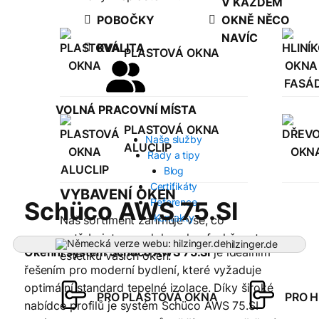
V KAŽDÉM
POBOČKY
OKNĚ NĚCO
NAVÍC
KVALITA
PLASTOVÁ OKNA
VOLNÁ PRACOVNÍ MÍSTA
PLASTOVÁ OKNA
Naše služby
ALUCLIP
Rady a tipy
Blog
Certifikáty
VYBAVENÍ OKEN
Reference
Schüco AWS 75.SI
Kontakty
Náš sortiment zahrnuje vše, co
potřebujete pro dokonalou funkčnost a
hilzinger.de
Okenní systém Schüco AWS 75.SI
je ideálním
estetiku vašich oken.
řešením pro moderní bydlení, které vyžaduje
optimální standard tepelné izolace. Díky široké
PRO PLASTOVÁ OKNA
PRO H
nabídce profilů je systém Schüco AWS 75.SI