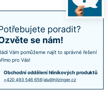
Potřebujete poradit?
Ozvěte se nám!
Rádi Vám pomůžeme najít to správné řešení
přímo pro Vás!
Obchodní oddělení hliníkových produktů
/
+420 493 546 656
alu@hilzinger.cz