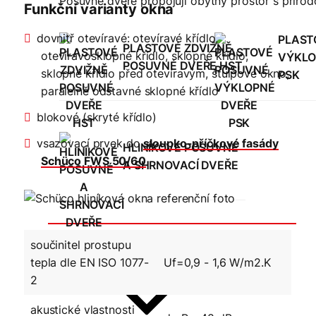
Posuvné dveře propojují obytný prostor s přírod
Funkční varianty okna
dovnitř otevíravé: otevíravé křídlo,
PLAST
PLASTOVÉ ZDVIŽNĚ
otevíravosklopné křídlo, sklopné křídlo,
VÝKLO
POSUVNÉ DVEŘE HST
sklopné křídlo před otevíravým, štulpové okno,
PSK
paralelně odstavné sklopné křídlo
blokové (skryté křídlo)
vsazovací prvek do
sloupko-příčkové fasády
HLINÍKOVÉ POSUVNÉ
Schüco FWS 50/60
A SHRNOVACÍ DVEŘE
Ostatní produkty
součinitel prostupu
tepla dle EN ISO 1077-
Uf=0,9 - 1,6 W/m2.K
2
akustické vlastnosti