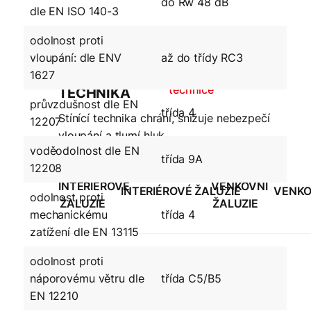
do Rw 48 dB
dle EN ISO 140-3
odolnost proti
vloupání: dle ENV
až do třídy RC3
STÍNÍCÍ
Více o stínící
1627
technice
TECHNIKA
průvzdušnost dle EN
třída 4
Stínící technika chrání, snižuje nebezpečí
12207
vloupání a tlumí hluk.
voděodolnost dle EN
třída 9A
12208
INTERIÉROVÉ ŽALUZIE
VENKOV
odolnost proti
mechanickému
třída 4
zatížení dle EN 13115
odolnost proti
náporovému větru dle
třída C5/B5
SUNTEX
EN 12210