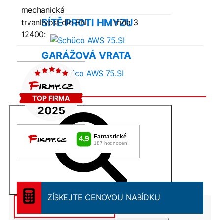
mechanická
SÍTĚ PROTI HMYZU
trvanlivost dle EN
třída 3
12400:
GARÁŽOVÁ VRATA
ZÍSKEJTE CENOVOU NABÍDKU
Search
for