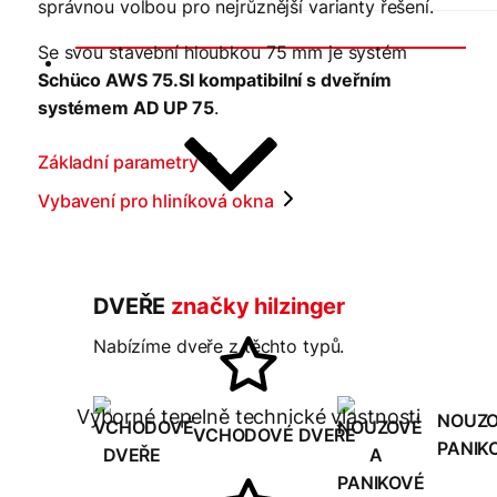
správnou volbou pro nejrůznější varianty řešení.
Se svou stavební hloubkou 75 mm je systém
Dveře
Schüco AWS 75.SI kompatibilní s dveřním
systémem AD UP 75
.
Základní parametry
Vybavení pro hliníková okna
DVEŘE
značky hilzinger
Nabízíme dveře z těchto typů.
Výborné tepelně technické vlastnosti
NOUZO
VCHODOVÉ DVEŘE
PANIK