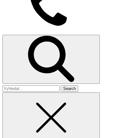
Search
for