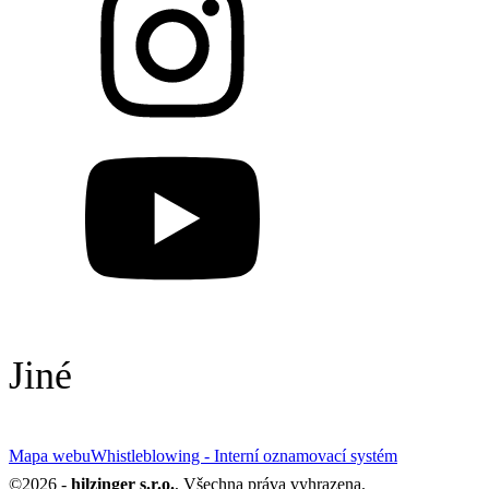
Jiné
Mapa webu
Whistleblowing - Interní oznamovací systém
©
2026
-
hilzinger s.r.o.
, Všechna práva vyhrazena.