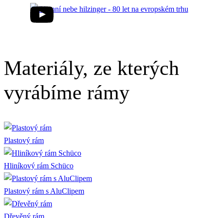
Materiály, ze kterých
vyrábíme rámy
Plastový rám
Hliníkový rám Schüco
Plastový rám s AluClipem
Dřevěný rám