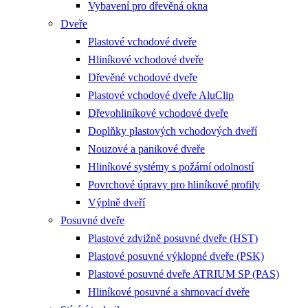
Vybavení pro dřevěná okna
Dveře
Plastové vchodové dveře
Hliníkové vchodové dveře
Dřevěné vchodové dveře
Plastové vchodové dveře AluClip
Dřevohliníkové vchodové dveře
Doplňky plastových vchodových dveří
Nouzové a panikové dveře
Hliníkové systémy s požární odolností
Povrchové úpravy pro hliníkové profily
Výplně dveří
Posuvné dveře
Plastové zdvižně posuvné dveře (HST)
Plastové posuvné výklopné dveře (PSK)
Plastové posuvné dveře ATRIUM SP (PAS)
Hliníkové posuvné a shrnovací dveře