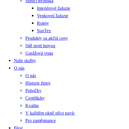
Stínící technika
Interiérové žaluzie
Venkovní žaluzie
Rolety
SunTex
Produkty za akční ceny
Sítě proti hmyzu
Garážová vrata
Naše služby
O nás
O nás
Historie firmy
Pobočky
Certifikáty
Kvalita
V každém okně něco navíc
Pro zaměstnance
Blog