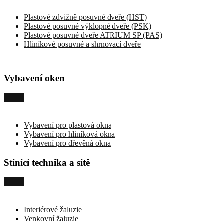
Plastové zdvižně posuvné dveře (HST)
Plastové posuvné výklopné dveře (PSK)
Plastové posuvné dveře ATRIUM SP (PAS)
Hliníkové posuvné a shrnovací dveře
Vybavení oken
Vybavení pro plastová okna
Vybavení pro hliníková okna
Vybavení pro dřevěná okna
Stínící technika a sítě
Interiérové žaluzie
Venkovní žaluzie