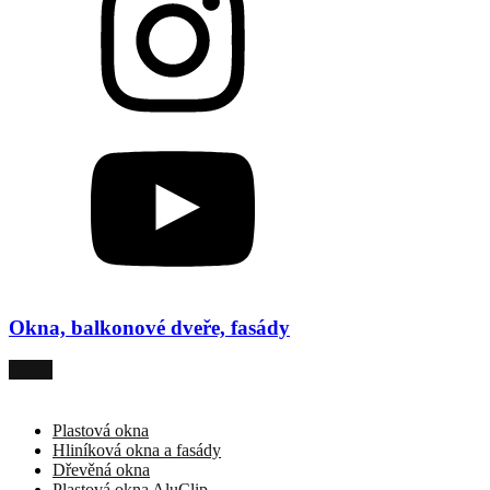
Okna, balkonové dveře, fasády
Plastová okna
Hliníková okna a fasády
Dřevěná okna
Plastová okna AluClip