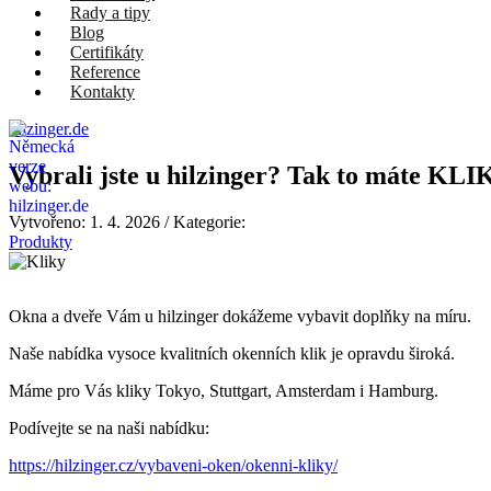
Rady a tipy
Blog
Certifikáty
Reference
Kontakty
hilzinger.de
Vybrali jste u hilzinger? Tak to máte KLI
Vytvořeno:
1. 4. 2026
/ Kategorie:
Produkty
Okna a dveře Vám u hilzinger dokážeme vybavit doplňky na míru.
Naše nabídka vysoce kvalitních okenních klik je opravdu široká.
Máme pro Vás kliky Tokyo, Stuttgart, Amsterdam i Hamburg.
Podívejte se na naši nabídku:
https://hilzinger.cz/vybaveni-oken/okenni-kliky/