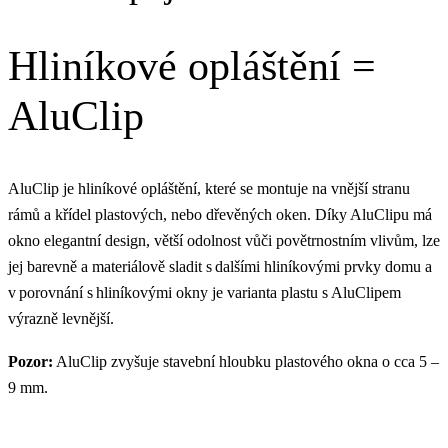
Hliníkové opláštění =
AluClip
AluClip je hliníkové opláštění, které se montuje na vnější stranu
rámů a křídel plastových, nebo dřevěných oken. Díky AluClipu má
okno elegantní design, větší odolnost vůči povětrnostním vlivům, lze
jej barevně a materiálově sladit s dalšími hliníkovými prvky domu a
v porovnání s hliníkovými okny je varianta plastu s AluClipem
výrazně levnější.
Pozor:
AluClip zvyšuje stavební hloubku plastového okna o cca 5 –
9 mm.