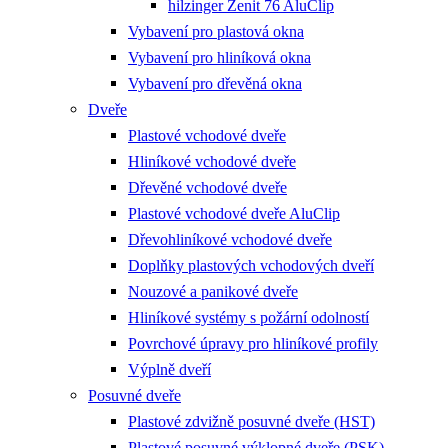
hilzinger Zenit 76 AluClip
Vybavení pro plastová okna
Vybavení pro hliníková okna
Vybavení pro dřevěná okna
Dveře
Plastové vchodové dveře
Hliníkové vchodové dveře
Dřevěné vchodové dveře
Plastové vchodové dveře AluClip
Dřevohliníkové vchodové dveře
Doplňky plastových vchodových dveří
Nouzové a panikové dveře
Hliníkové systémy s požární odolností
Povrchové úpravy pro hliníkové profily
Výplně dveří
Posuvné dveře
Plastové zdvižně posuvné dveře (HST)
Plastové posuvné výklopné dveře (PSK)