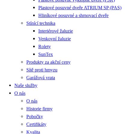
Plastové posuvné dveře ATRIUM SP (PAS)
Hliníkové posuvné a shrnovací dveře
Stínící technika
Interiérové žaluzie
Venkovní žaluzie
Rolety
SunTex
Produkty za akční ceny
Sítě proti hmyzu
Garážová vrata
Naše služby
O nás
O nás
Historie firmy
Pobočky
Certifikáty
Kvalita