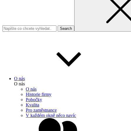
O nás
O nás
O nás
Historie firmy
Pobočky
Kvalita
Pro zaměstnance
V každém okně něco navíc