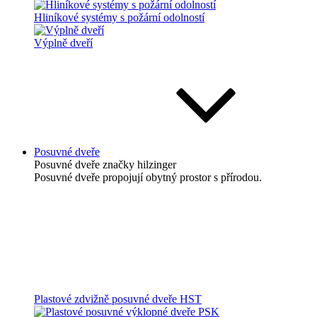
Hliníkové systémy s požární odolností
Výplně dveří
Posuvné dveře
Posuvné dveře
značky hilzinger
Posuvné dveře propojují obytný prostor s přírodou.
Plastové zdvižně posuvné dveře HST