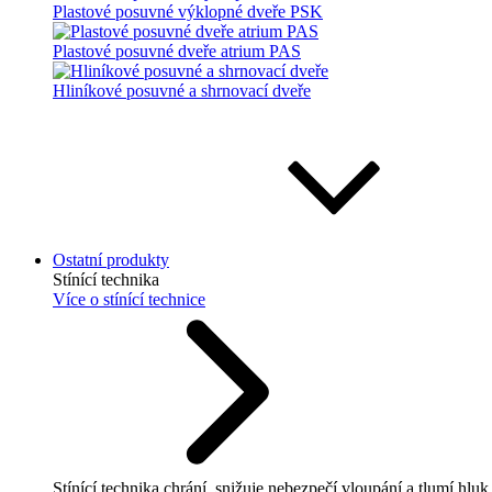
Plastové posuvné výklopné dveře PSK
Plastové posuvné dveře atrium PAS
Hliníkové posuvné a shrnovací dveře
Ostatní produkty
Stínící technika
Více o stínící technice
Stínící technika chrání, snižuje nebezpečí vloupání a tlumí hluk