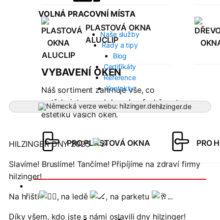
VOLNÁ PRACOVNÍ MÍSTA
PLASTOVÁ OKNA
Naše služby
ALUCLIP
Rady a tipy
Blog
Certifikáty
VYBAVENÍ OKEN
Reference
Kontakty
Náš sortiment zahrnuje vše, co
potřebujete pro dokonalou funkčnost a
hilzinger.de
estetiku vašich oken.
PRO PLASTOVÁ OKNA
PRO H
HILZINGER DNY 2025
Slavíme! Bruslíme! Tančíme! Připíjíme na zdraví firmy
hilzinger!
Dveře
Na hřišti
, na ledě
, na parketu
...
Díky všem, kdo jste s námi oslavili dny hilzinger!