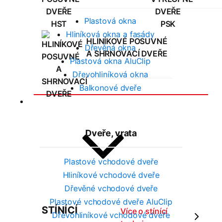
Plastová okna
Hliníková okna a fasády
HLINÍKOVÉ POSUVNÉ
Dřevěná okna
A SHRNOVACÍ DVEŘE
Plastová okna AluClip
Dřevohliníková okna
Balkonové dveře
Ostatní produkty
Dveře, vrata
Plastové vchodové dveře
Hliníkové vchodové dveře
Dřevěné vchodové dveře
Plastové vchodové dveře AluClip
STÍNÍCÍ
Více o stínící
Dřevohliníkové vchodové dveře