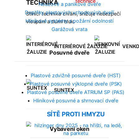
technice
TECHNIKA
Nouzové a panikové dveře
Doplňky plastových vchodových dveří
Stínící technika chrání, snižuje nebezpečí
Hliníkové systémy s požární odolností
vloupání a tlumí hluk.
Garážová vrata
INTERIÉROVÉ ŽALUZIE
VENKOV
Posuvné dveře
Plastové zdvižně posuvné dveře (HST)
Plastové posuvné výklopné dveře (PSK)
SUNTEX
Plastové posuvné dveře ATRIUM SP (PAS)
Hliníkové posuvné a shrnovací dveře
SÍTĚ PROTI HMYZU
Vybavení oken