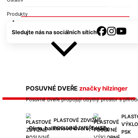
Produkty
Posuvné dveře
Sledujte nás na sociálních sítích
POSUVNÉ DVEŘE
značky hilzinger
Posuvné dveře propojují obytný prostor s přírod
PLAST
PLASTOVÉ ZDVIŽNĚ
VÝKLO
POSUVNÉ DVEŘE HST
Okna, balkonové dveře, fasády
PSK