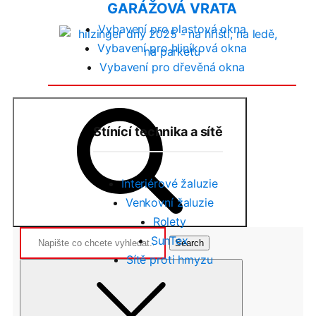
GARÁŽOVÁ VRATA
Vybavení pro plastová okna
Vybavení pro hliníková okna
Vybavení pro dřevěná okna
Stínící technika a sítě
Interiérové žaluzie
Venkovní žaluzie
Rolety
Search
SunTex
for
Sítě proti hmyzu