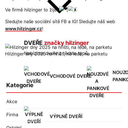
Ve firmě hilzinger to žije!
Sledujte naše sociální sítě FB a IG! Sledujte náš web
www.hilzinger.cz
!
DVEŘE
značky hilzinger
Nabízíme dveře z těchto typů.
Hilzinger dny 2025 na hřišti, na ledě, na parketu
NOUZO
VCHODOVÉ DVEŘE
PANIK
Kategorie
Akce
Firma
VÝPLNĚ DVEŘÍ
Ostatní